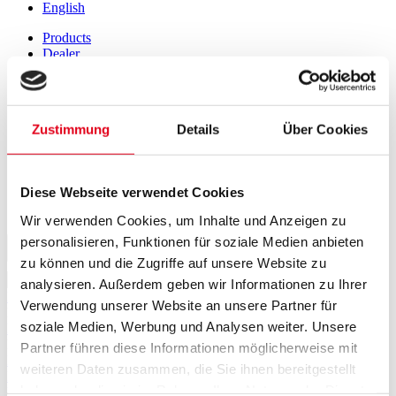
English
Products
Dealer
Company
Certificates
News
Club
Zustimmung
Details
Über Cookies
Premiums
Contact
German
Diese Webseite verwendet Cookies
Français
English
Wir verwenden Cookies, um Inhalte und Anzeigen zu
personalisieren, Funktionen für soziale Medien anbieten
zu können und die Zugriffe auf unsere Website zu
analysieren. Außerdem geben wir Informationen zu Ihrer
Back to overview
Verwendung unserer Website an unsere Partner für
Nutrition
soziale Medien, Werbung und Analysen weiter. Unsere
Feeding plan
News
Partner führen diese Informationen möglicherweise mit
Protect your chicken from heat stress!
weiteren Daten zusammen, die Sie ihnen bereitgestellt
Is this still good and can be feed?
haben oder die sie im Rahmen Ihrer Nutzung der Dienste
Feeding young roosters and hens properly