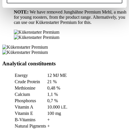
incentive for feed intake.
NOTE:
We have removed Junghähne Premium Mehl, a mash
for young roosters, from the product range. Alternatively, you
can use our Kükenstarter Premium for this.
Analytical constituents
Energy
12 MJ ME
Crude Protein
21 %
Methionine
0,48 %
Calcium
1,1 %
Phosphorus
0,7 %
Vitamin A
10.000 i.E.
Vitamin E
100 mg
B-Vitamins
+
Natural Pigments
+