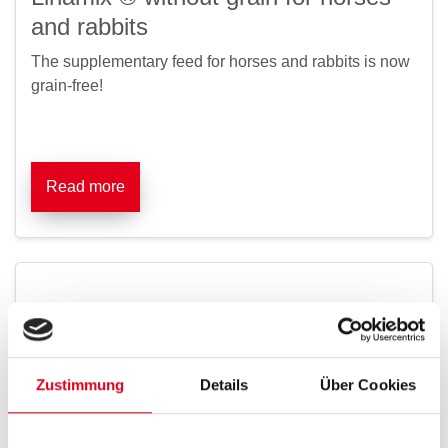
and rabbits
The supplementary feed for horses and rabbits is now
grain-free!
Read more
17/02/2023
Breed with Class! Pigeon Breeders
in Portrait
Zustimmung
Details
Über Cookies
Some Mifuma reference breeders open their loft doors
for us...