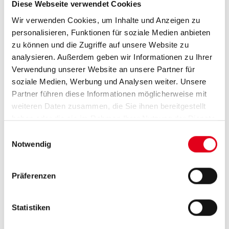
Diese Webseite verwendet Cookies
Wir verwenden Cookies, um Inhalte und Anzeigen zu
personalisieren, Funktionen für soziale Medien anbieten
zu können und die Zugriffe auf unsere Website zu
Read more
analysieren. Außerdem geben wir Informationen zu Ihrer
Verwendung unserer Website an unsere Partner für
soziale Medien, Werbung und Analysen weiter. Unsere
Partner führen diese Informationen möglicherweise mit
weiteren Daten zusammen, die Sie ihnen bereitgestellt
08/02/2023
haben oder die sie im Rahmen Ihrer Nutzung der Dienste
Improved formulas in rabbit food
gesammelt haben.
Einwilligungsauswahl
Notwendig
Our young animal feed EnteroCare: Now with natural
active ingredients!
Präferenzen
Statistiken
Read more