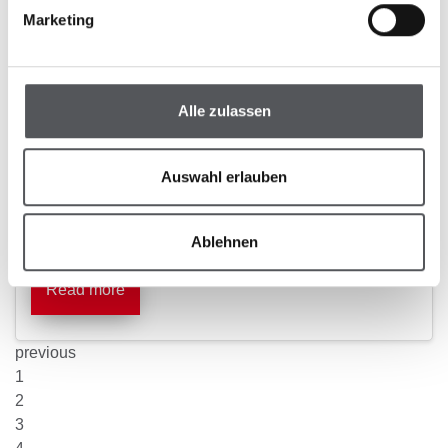
Marketing
02/02/2023
Alle zulassen
Take off into the carrier pigeon travel
season 2023.
Auswahl erlauben
Best tips from top breeders!
Ablehnen
Read more
previous
1
2
3