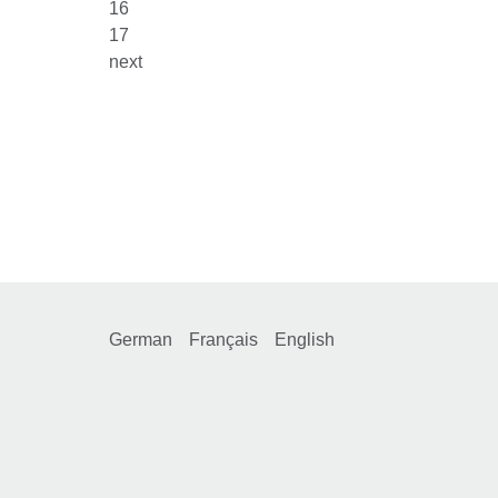
16
17
next
German
Français
English