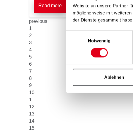
Read more
Website an unsere Partner fü
möglicherweise mit weiteren
der Dienste gesammelt habe
previous
1
Einwilligungsauswahl
2
Notwendig
3
4
5
6
7
Ablehnen
8
9
10
11
12
13
14
15