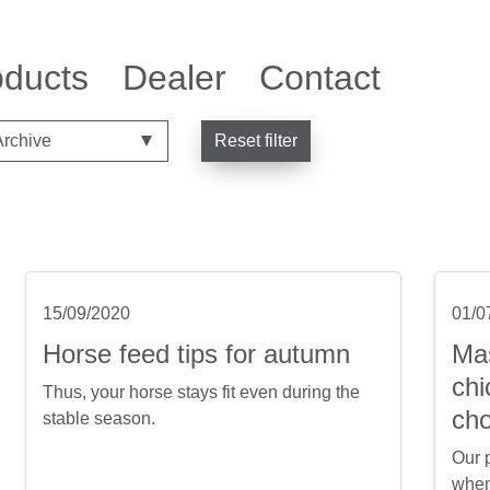
oducts
Dealer
Contact
Reset filter
15/09/2020
01/0
Horse feed tips for autumn
Mas
chi
Thus, your horse stays fit even during the
cho
stable season.
Our 
when