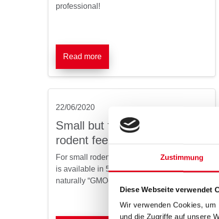
professional!
Read more
22/06/2020
Small but fine – rabbit and
rodent feed in handy bags
For small rodent or rabbit families, our feed
Zustimmung
is available in 5 kg and 3.5 kg bags –
naturally “GMO-free”.
Diese Webseite verwendet 
Wir verwenden Cookies, um I
und die Zugriffe auf unsere 