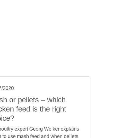
7/2020
h or pellets – which
cken feed is the right
ice?
poultry expert Georg Welker explains
 to use mash feed and when pellets