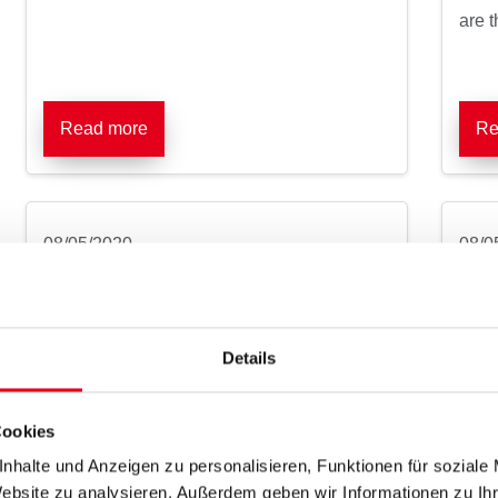
are t
Read more
Re
08/05/2020
08/0
“Without Genetic
Spr
Engineering” with Certainty
Heal
succ
We place the highest value on quality,
Details
optim
which is why many feeds from Mifuma carry
the "Non-GMO" logo.
Cookies
nhalte und Anzeigen zu personalisieren, Funktionen für soziale
Website zu analysieren. Außerdem geben wir Informationen zu I